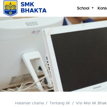
School
Kons
Halaman Utama
Tentang IIK
Visi Misi IIK Bhak