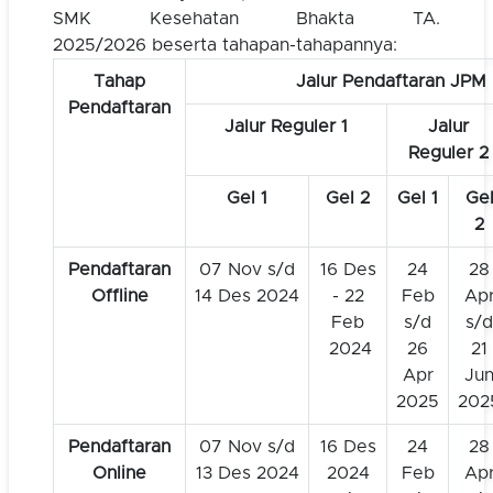
SMK Kesehatan Bhakta TA.
2025/2026 beserta tahapan-tahapannya:
Tahap
Jalur Pendaftaran JPM
Pendaftaran
Jalur Reguler 1
Jalur
Reguler 2
Gel 1
Gel 2
Gel 1
Ge
2
Pendaftaran
07 Nov s/d
16 Des
24
28
Offline
14 Des 2024
- 22
Feb
Ap
Feb
s/d
s/d
2024
26
21
Apr
Ju
2025
202
Pendaftaran
07 Nov s/d
16 Des
24
28
Online
13 Des 2024
2024
Feb
Ap