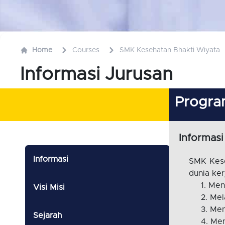
Home
Courses
SMK Kesehatan Bhakti Wiyata
Informasi Jurusan
Program
Informasi
Informasi
SMK Kese
dunia ke
Mene
Visi Misi
Mel
Men
Sejarah
Men