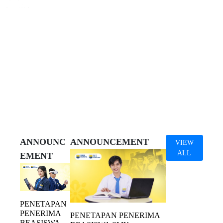
1985
11
4
8600
60%
Tahun
Laboratorium
Program
Alumni
Kurikulum
Berdiri
Keahlian
Profesional
Praktek
ANNOUNC
ANNOUNCEMENT
VIEW
ALL
EMENT
PENETAPAN
PENERIMA
PENETAPAN PENERIMA
BEASISWA