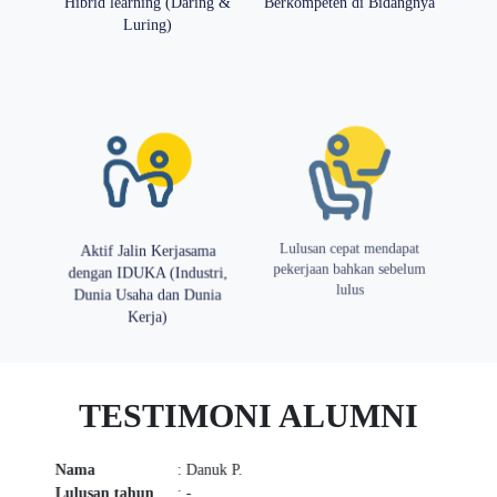
Hibrid learning (Daring &
Berkompeten di Bidangnya
Luring)
Lulusan cepat mendapat
Aktif Jalin Kerjasama
pekerjaan bahkan sebelum
dengan IDUKA (Industri,
lulus
Dunia Usaha dan Dunia
Kerja)
TESTIMONI ALUMNI
Nama
: Fauziah Kusuma A
Lulusan tahun
: -