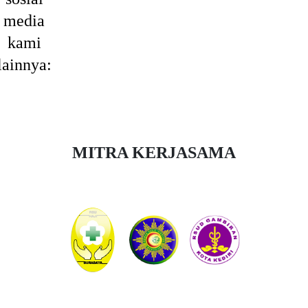
smkbhakta
Bhakti
smkbhakta
media
Wiyata
kami
lainnya:
MITRA KERJASAMA