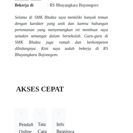
Bekerja di
: Prefektur Miyazaki, Jepang
Saya bangga pernah menjadi bagian dari SMK
Bhakta, karena ilmu yang saya dapatkan sangat
bermanfaat sampai saat ini dan berguna hingga saya
bekerja di Jepang. Lulusan SMK Bhakta dibekali
dengan terori dan praktik yang sesuai kurikulum
ditunjang dengan guru-guru yang berkompeten
dibidangnya. Kini saya bekerja menjadi perawat lansia
di Prefektur Miyazaki, Jepang.
AKSES CEPAT
Info
Tata
Pendaftaran
Beasiswa
Cara
Online