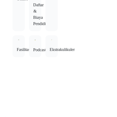
Daftar
&
Biaya
Pendidikan
Fasilitas
Ekstrakulikuler
Podcast
SMK Bhakta By Number