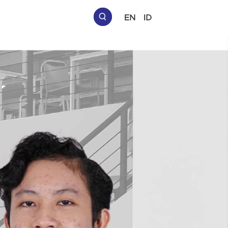
EN
ID