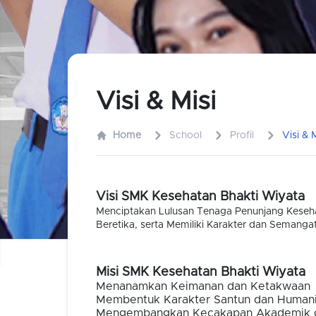
Visi & Misi
Home
School
Profil
Visi & M
Visi SMK Kesehatan Bhakti Wiyata
Menciptakan Lulusan Tenaga Penunjang Keseha
Beretika, serta Memiliki Karakter dan Semangat 
Misi SMK Kesehatan Bhakti Wiyata
Menanamkan Keimanan dan Ketakwaan
Membentuk Karakter Santun dan Human
Mengembangkan Kecakapan Akademik d