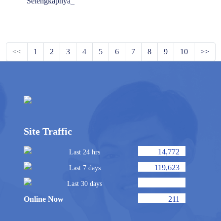
Selengkapnya_
<<
1
2
3
4
5
6
7
8
9
10
>>
Site Traffic
14,772
Last 24 hrs
119,623
Last 7 days
Last 30 days
Online Now
211