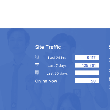
Site Traffic
9,117
Last 24 hrs
125,781
Last 7 days
Last 30 days
Online Now
58