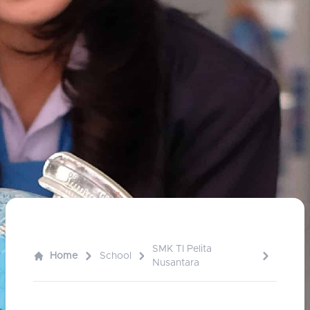
SMK TI Pelita
Home
School
Nusantara