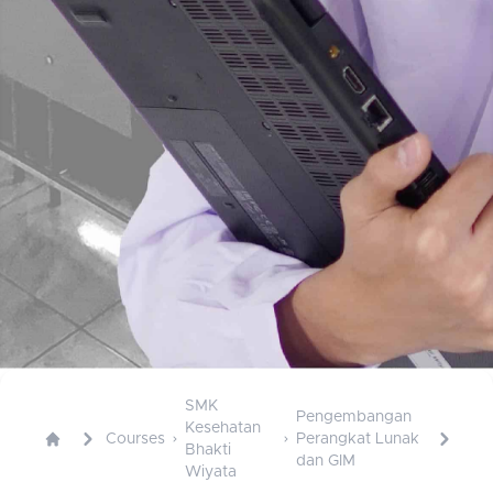
SMK
Pengembangan
Kesehatan
Courses
Perangkat Lunak
Bhakti
dan GIM
Wiyata