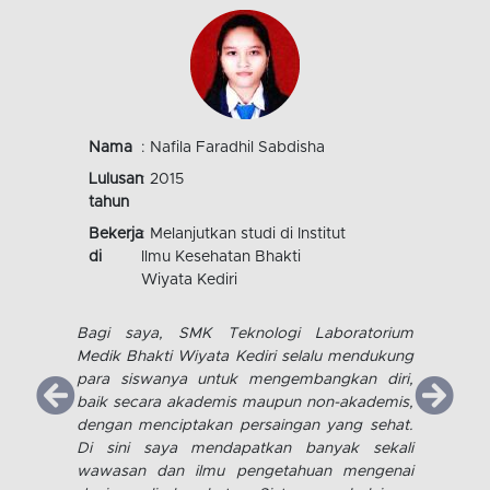
Nama
: Ari Eka Saputra
Lulusan
: 2015
tahun
Bekerja
: Melanjutkan studi di Institut
di
Ilmu Kesehatan Bhakti
Wiyata Kediri
Saya bangga pernah menempuh studi di SMK
Kesehatan Bhakti Wiyata. Banyak ilmu yang
telah saya dapatkan dari pengajar yang
profesional. Didukung pula dengan fasilitas
serta sarana prasarana yang memadai