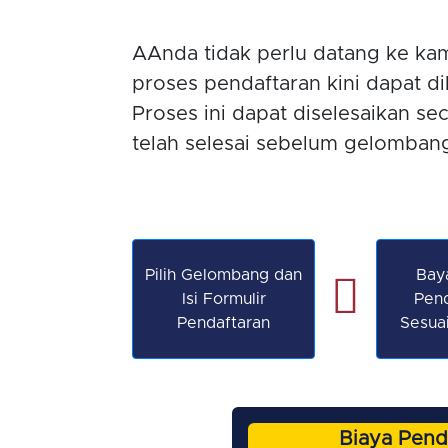
AAnda tidak perlu datang ke ka
proses pendaftaran kini dapat di
Proses ini dapat diselesaikan se
telah selesai sebelum gelombang
Pilih Gelombang dan
Bay
Isi Formulir
Pend
Pendaftaran
Sesua
Biaya Pend