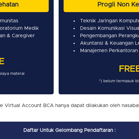
ehatan
Progli Non K
omunitas
Teknik Jaringan Komput
boratorium Medik
Desain Komunikasi Visua
an & Caregiver
Pengembangan Perangka
Akuntansi & Keuangan 
Manajemen Perkantoran 
E
FRE
biaya materai
*) belum termasuk bi
e Virtual Account BCA hanya dapat dilakukan oleh nasaba
Daftar Untuk Gelombang Pendaftaran :