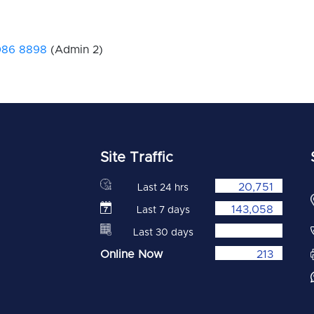
086 8898
(Admin 2)
Site Traffic
20,751
Last 24 hrs
143,058
Last 7 days
Last 30 days
Online Now
213