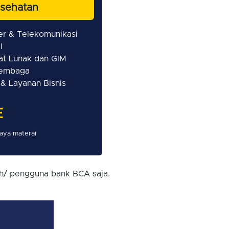
esehatan
er & Telekomunikasi
l
t Lunak dan GIM
Lembaga
& Layanan Bisnis
E
aya materai
h/ pengguna bank BCA saja.