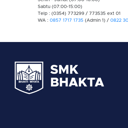
Sabtu (07:00-15:00)
Telp : (0354) 773299 / 773535 ext 01
WA :
0857 1717 1735
(Admin 1) /
0822 3