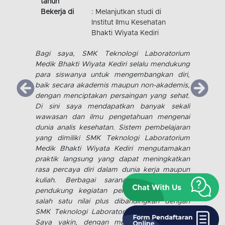
Nama
: Ari Eka Saputra
Lulusan
: 2015
tahun
Bekerja di
: Melanjutkan studi di
Institut Ilmu Kesehatan
Bhakti Wiyata Kediri
Saya bangga pernah menempuh studi di SMK
Kesehatan Bhakti Wiyata. Banyak ilmu yang
telah saya dapatkan dari pengajar yang
profesional. Didukung pula dengan fasilitas
serta sarana prasarana yang memadai
sehingga proses pendidikan berjalan dengan
lancar.