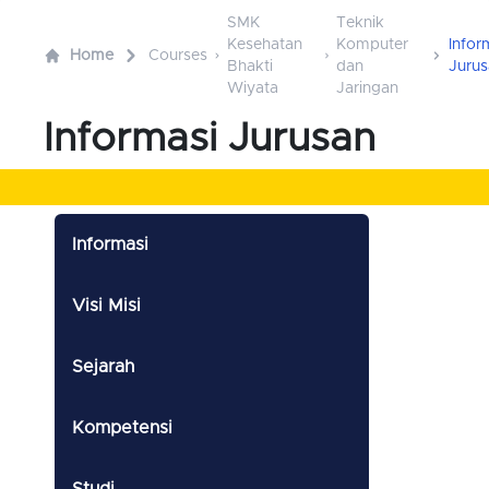
SMK
Teknik
Kesehatan
Komputer
Infor
Home
Courses
Bhakti
dan
Juru
Wiyata
Jaringan
Informasi Jurusan
Informasi
Visi Misi
Sejarah
Kompetensi