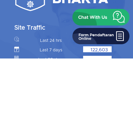
Site Traffic
13,367
Last 24 hrs
122,603
Last 7 days
Last 30 days
Online Now
464
SMK Bhakti Wiyata
Jl. KH. Wachid Hasyim 65
Kediri 64114 Jawa Timur
Tlp. 0354 773299 / 773535
Fax. 0354 721539