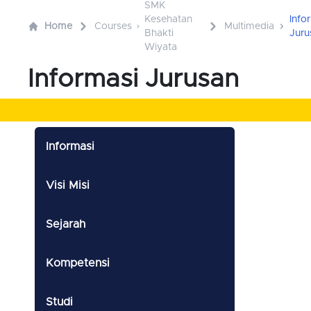
SMK
Kesehatan
Info
Home
Courses
Multimedia
Bhakti
Juru
Wiyata
Informasi Jurusan
Informasi
Visi Misi
Sejarah
Kompetensi
Studi