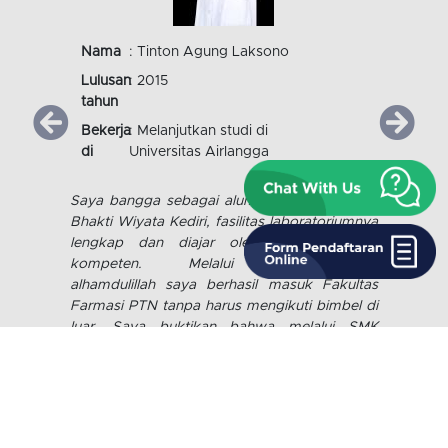
Nama
: Mochammad Ilham Akbar
Lulusan
: 2016
tahun
Bekerja
: -
di
Saya bangga dapat diberikan kesempatan
untuk menimba ilmu dan belajar banyak hal di
SMK Kesehatan Bhakti Wiyata. Saya
berterimakasih kepada para guru yang telah
membimbing saya hingga lulus dan dari
SMKKBW saya dapat memiliki keahlian
tersendiri yang mungkin tidak dapat saya
dapatkan di sekolah lain.