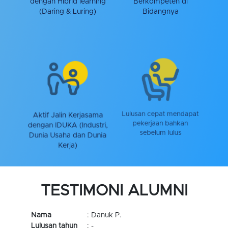
dengan Hibrid learning
Berkompeten di
(Daring & Luring)
Bidangnya
Aktif Jalin Kerjasama
Lulusan cepat mendapat
dengan IDUKA (Industri,
pekerjaan bahkan
Dunia Usaha dan Dunia
sebelum lulus
Kerja)
TESTIMONI ALUMNI
Nama
: Fauziah Kusuma A
Lulusan tahun
: -