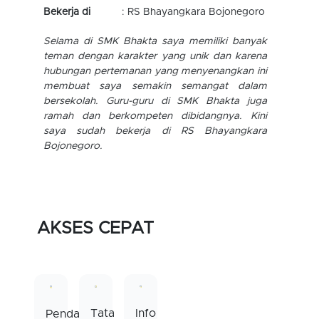
Bekerja di
: Prefektur Miyazaki, Jepang
Saya bangga pernah menjadi bagian dari SMK
Bhakta, karena ilmu yang saya dapatkan
sangat bermanfaat sampai saat ini dan
berguna hingga saya bekerja di Jepang.
Lulusan SMK Bhakta dibekali dengan terori dan
praktik yang sesuai kurikulum ditunjang
dengan guru-guru yang berkompeten
dibidangnya. Kini saya bekerja menjadi
perawat lansia di Prefektur Miyazaki, Jepang.
AKSES CEPAT
Info
Tata
Pendaftaran