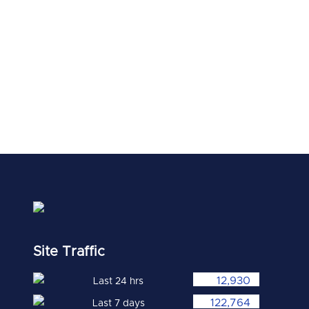
Site Traffic
12,930
Last 24 hrs
122,764
Last 7 days