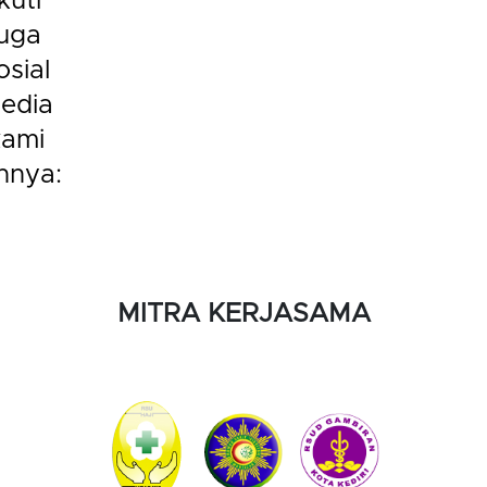
kuti
juga
SMKK
osial
smkbhakta
Bhakti
smkbhak
edia
Wiyata
kami
innya:
MITRA KERJASAMA