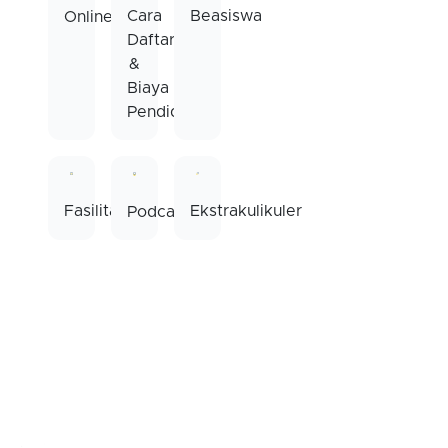
Beasiswa
Cara
Online
Daftar
&
Biaya
Pendidikan
Fasilitas
Ekstrakulikuler
Podcast
SMK Bhakta By Number