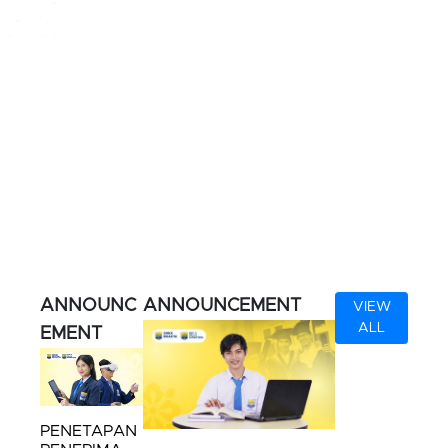
1985
11
4
8600
60%
Tahun
Laboratorium
Program
Alumni
Kurikulum
Berdiri
Keahlian
Profesional
Praktek
ANNOUNC
ANNOUNCEMENT
VIEW
ALL
EMENT
PENETAPAN